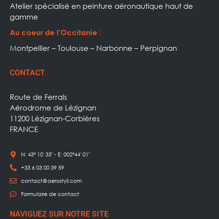
Atelier spécialisé en peinture aéronautique haut de
gamme
:
Au coeur de l’Occitanie
Montpellier – Toulouse – Narbonne – Perpignan
CONTACT
Route de Ferrals
Aérodrome de Lézignan
11200 Lézignan-Corbières
FRANCE
N: 43° 10' 33" - E: 002°44' 01"
+33 6 03 00 39 59
contact@aerostyll.com
Formulaire de contact
NAVIGUEZ SUR NOTRE SITE