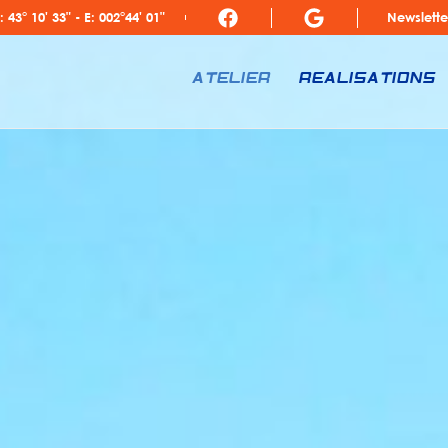
: 43° 10' 33" - E: 002°44' 01"
Newslette
ATELIER
REALISATIONS