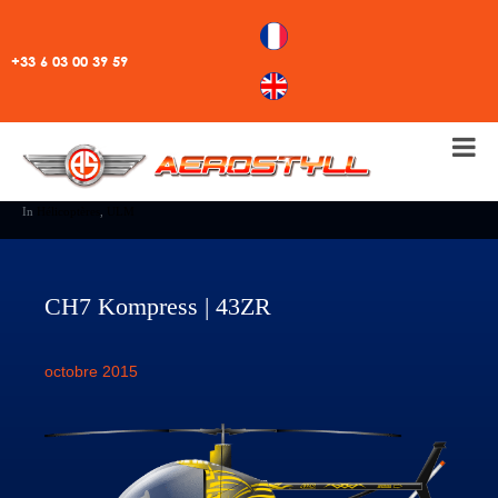
+33 6 03 00 39 59
In
Hélicoptères
,
ULM
CH7 Kompress | 43ZR
octobre 2015