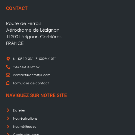
CONTACT
Route de Ferrals
Aérodrome de Lézignan
11200 Lézignan-Corbières
FRANCE
N: 43° 10' 33" - E: 002°44' 01"
+33 6 03 00 39 59
contact@aerostyll.com
Formulaire de contact
NAVIGUEZ SUR NOTRE SITE
L'atelier
Nos réalisations
Nos méthodes
Contactez-nous