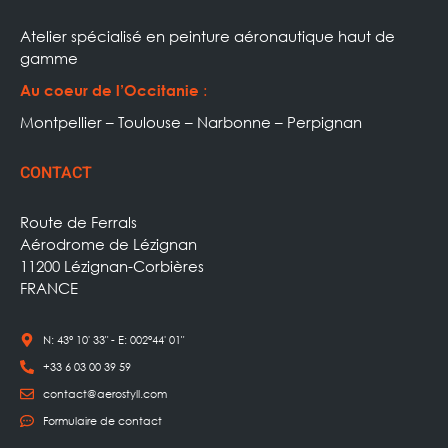
Atelier spécialisé en peinture aéronautique haut de
gamme
:
Au coeur de l’Occitanie
Montpellier – Toulouse – Narbonne – Perpignan
CONTACT
Route de Ferrals
Aérodrome de Lézignan
11200 Lézignan-Corbières
FRANCE
N: 43° 10' 33" - E: 002°44' 01"
+33 6 03 00 39 59
contact@aerostyll.com
Formulaire de contact