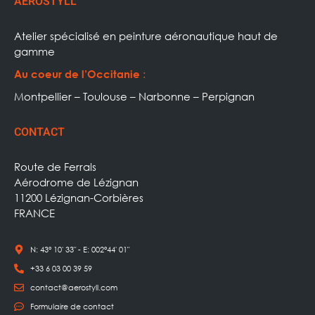
AEROSTYLL
Atelier spécialisé en peinture aéronautique haut de
gamme
:
Au coeur de l’Occitanie
Montpellier – Toulouse – Narbonne – Perpignan
CONTACT
Route de Ferrals
Aérodrome de Lézignan
11200 Lézignan-Corbières
FRANCE
N: 43° 10' 33" - E: 002°44' 01"
+33 6 03 00 39 59
contact@aerostyll.com
Formulaire de contact