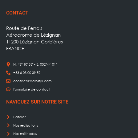
CONTACT
Route de Ferrals
Aérodrome de Lézignan
11200 Lézignan-Corbières
FRANCE
N: 43° 10' 33" - E: 002°44' 01"
+33 6 03 00 39 59
contact@aerostyll.com
Formulaire de contact
NAVIGUEZ SUR NOTRE SITE
L'atelier
Nos réalisations
Nos méthodes