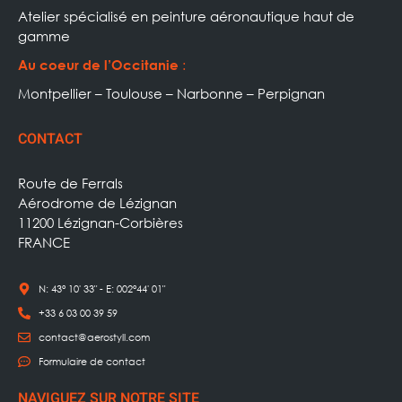
Atelier spécialisé en peinture aéronautique haut de
gamme
:
Au coeur de l’Occitanie
Montpellier – Toulouse – Narbonne – Perpignan
CONTACT
Route de Ferrals
Aérodrome de Lézignan
11200 Lézignan-Corbières
FRANCE
N: 43° 10' 33" - E: 002°44' 01"
+33 6 03 00 39 59
contact@aerostyll.com
Formulaire de contact
NAVIGUEZ SUR NOTRE SITE