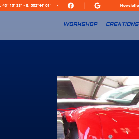
: 43° 10' 33" - E: 002°44' 01"
Newslette
WORKSHOP
CREATION