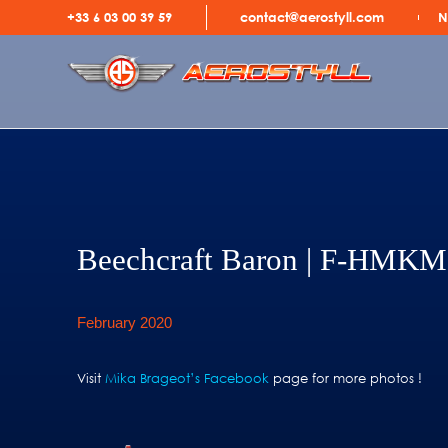
In
beechcraft
+33 6 03 00 39 59
contact@aerostyll.com
N
Beechcraft Baron | F-HMKM
February 2020
Visit
Mika Brageot’s Facebook
page for more photos !