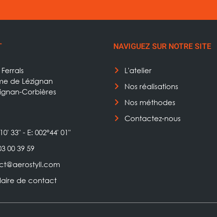
T
NAVIGUEZ SUR NOTRE SITE
Ferrals
L'atelier
e de Lézignan
Nos réalisations
zignan-Corbières
Nos méthodes
Contactez-nous
10' 33" - E: 002°44' 01"
03 00 39 59
ct@aerostyll.com
laire de contact