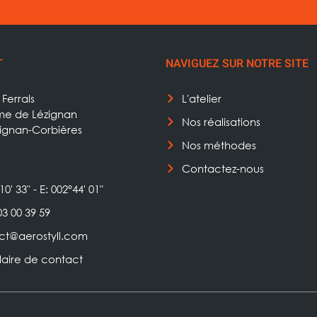
T
NAVIGUEZ SUR NOTRE SITE
Ferrals
L'atelier
e de Lézignan
Nos réalisations
zignan-Corbières
Nos méthodes
Contactez-nous
10' 33" - E: 002°44' 01"
03 00 39 59
ct@aerostyll.com
laire de contact