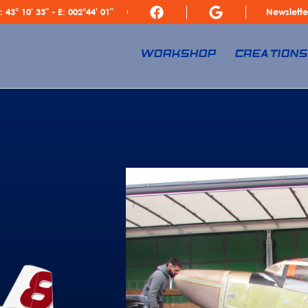
: 43° 10' 33" - E: 002°44' 01"
Newslette
WORKSHOP
CREATION