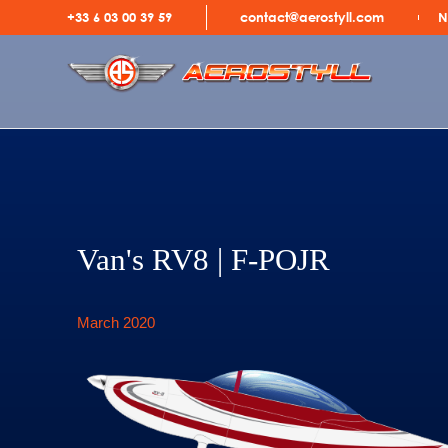
In
van's
+33 6 03 00 39 59
contact@aerostyll.com
N
Van's RV8 | F-POJR​
March 2020